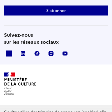
S'abonner
Suivez-nous
sur les réseaux sociaux
x
linkedin
facebook
instagram
youtube
MINISTÈRE
DE LA CULTURE
data.gouv.fr
legifrance.gouv.fr
info.gouv.fr