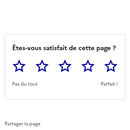
Êtes-vous satisfait de cette page ?
1
2
3
4
5
Cette page ne pas m'a pas du tout été utile
Un peu
Cette page m'a été moyennemen
Cette page m'a été trè
Cette page 
Pas du tout
Parfait !
Partager la page