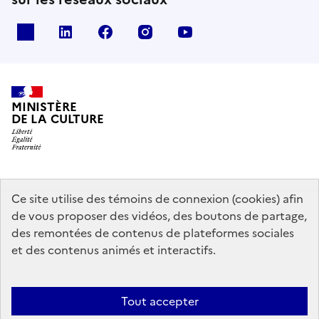
x
linkedin
facebook
instagram
youtube
MINISTÈRE
DE LA CULTURE
data.gouv.fr
legifrance.gouv.fr
info.gouv.fr
Ce site utilise des témoins de connexion (cookies) afin
de vous proposer des vidéos, des boutons de partage,
service-public.gouv.fr
des remontées de contenus de plateformes sociales
et des contenus animés et interactifs.
Mentions légales
Accessibilité : partiellement conforme
Politique
Tout accepter
d’utilisation des témoins de connexion (cookies)
Politique générale de