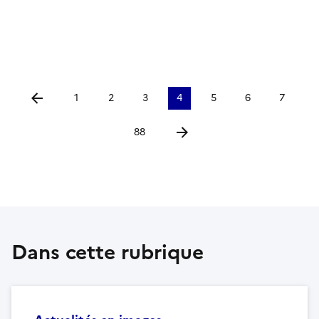
1
2
3
4
5
6
7
Aller à la page précédente
88
Aller à la page suivante
Dans cette rubrique