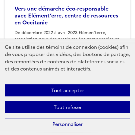
Vers une démarche éco-responsable
avec Elément’erre, centre de ressources
en Occitanie
De décembre 2022 à avril 2023 Elémen’terre,
association pour des pratiques éco responsables en
Occitanie, propose aux structures culturelles des
Ce site utilise des témoins de connexion (cookies) afin
webinaires sur des sujets qui...
de vous proposer des vidéos, des boutons de partage,
des remontées de contenus de plateformes sociales
et des contenus animés et interactifs.
Publié le
2 décembre 2022
Tout accepter
Tout refuser
Personnaliser