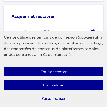
Acquérir et restaurer
Publié le
29 novembre 2024
Ce site utilise des témoins de connexion (cookies) afin
de vous proposer des vidéos, des boutons de partage,
des remontées de contenus de plateformes sociales
et des contenus animés et interactifs.
Abonnez-vous à notre lettre d’information
Vous décidez des envois que vous voulez recevoir… Ou
Tout accepter
arrêter. Votre adresse email ne sera bien sûr jamais partagée
ou revendue à des tiers.
Tout refuser
S'abonner
Personnaliser