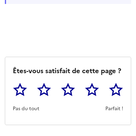
Êtes-vous satisfait de cette page ?
1
2
3
4
5
Cette page ne pas m'a pas du tout été utile
Un peu
Cette page m'a été moyennemen
Cette page m'a été trè
Cette page 
Pas du tout
Parfait !