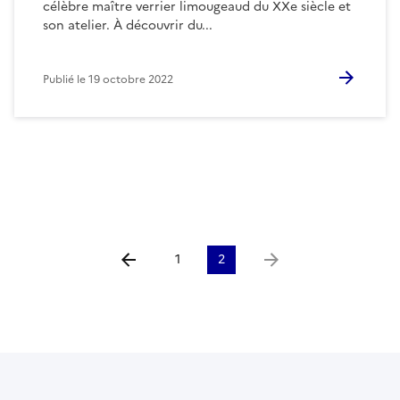
célèbre maître verrier limougeaud du XXe siècle et
son atelier. À découvrir du...
Publié le
19 octobre 2022
1
2
Aller à la page précédente
Aller à la page suivante