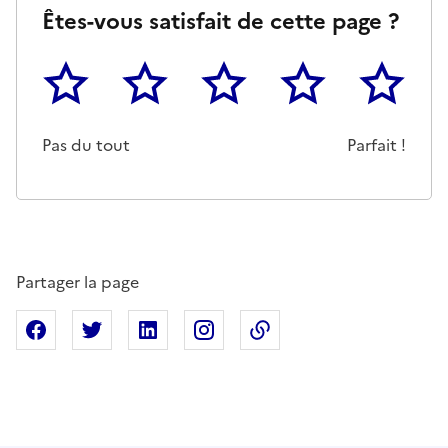
Êtes-vous satisfait de cette page ?
1
2
3
4
5
Cette page ne pas m'a pas du tout été utile
Un peu
Cette page m'a été moyennemen
Cette page m'a été trè
Cette page 
Pas du tout
Parfait !
Partager la page
Partager sur Facebook
Partager sur X
Partager sur Linkedin
Partager sur Instagram
Copier dans le presse