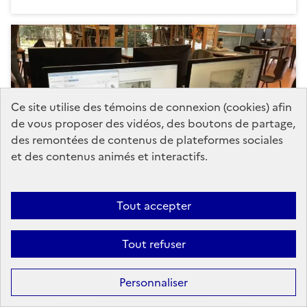
Ce site utilise des témoins de connexion (cookies) afin
de vous proposer des vidéos, des boutons de partage,
des remontées de contenus de plateformes sociales
et des contenus animés et interactifs.
Tout accepter
1er mars à Caudéran : Journées d'études
: Ressources numériques patrimoniales
Tout refuser
et éducation artistique et culturelle
(EAC)
Personnaliser
Le 1er mars 2018 aura lieu sur le Site de Caudéran
(Amphithéâtre Averroès) de l’ESPE d’Aquitaine...