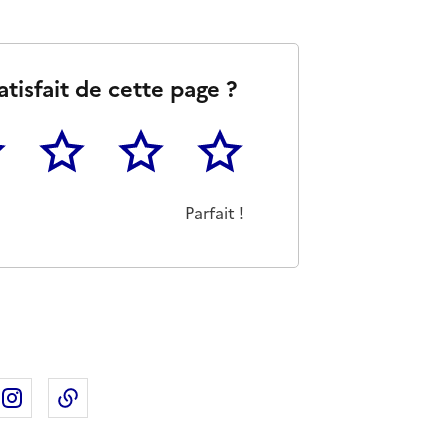
atisfait de cette page ?
3
4
5
as m'a pas du tout été utile
eu
Cette page m'a été moyennement utile
Cette page m'a été très utile
Cette page m'a été parfaitement 
Parfait !
ebook
ur X
rtager sur Linkedin
Partager sur Instagram
Copier dans le presse-papier