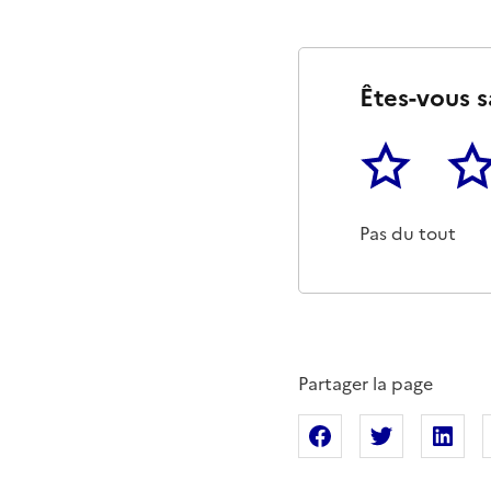
Êtes-vous s
1
2
Cette page ne p
Un p
Pas du tout
Partager la page
Partager sur Fac
Partager s
Pa