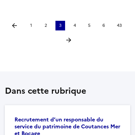
1
2
3
4
5
6
43
Aller à la page précédente
Aller à la page suivante
Dans cette rubrique
Recrutement d’un responsable du
service du patrimoine de Coutances Mer
et Bocage