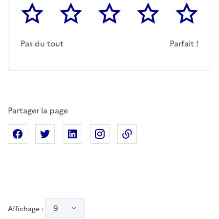
1
2
3
4
5
Cette page ne pas m'a pas du tout été utile
Un peu
Cette page m'a été moyennemen
Cette page m'a été trè
Cette page 
Pas du tout
Parfait !
Partager la page
Partager sur Facebook
Partager sur X
Partager sur Linkedin
Partager sur Instagram
Copier dans le presse
9
Affichage :