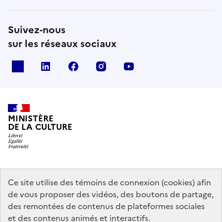
Suivez-nous
sur les réseaux sociaux
x
linkedin
facebook
instagram
youtube
MINISTÈRE
DE LA CULTURE
data.gouv.fr
legifrance.gouv.fr
info.gouv.fr
Ce site utilise des témoins de connexion (cookies) afin
de vous proposer des vidéos, des boutons de partage,
service-public.gouv.fr
des remontées de contenus de plateformes sociales
et des contenus animés et interactifs.