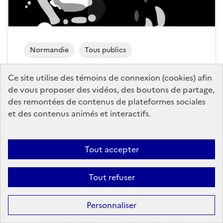
Normandie
Tous publics
Jazz sous les Pommiers 2024
Ce site utilise des témoins de connexion (cookies) afin
de vous proposer des vidéos, des boutons de partage,
Pour sa 43eme édition, du 4 au 11 mai 2024, le
des remontées de contenus de plateformes sociales
festival Jazz sous les Pommiers célèbre à nouveau le
jazz avec exigence, ouverture et caractère.
et des contenus animés et interactifs.
Publié le
30 avril 2024
Tout accepter
Tout refuser
Personnaliser