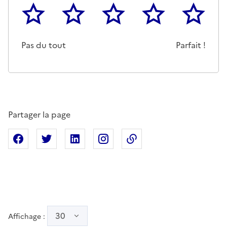
1
2
3
4
5
Cette page ne pas m'a pas du tout été utile
Un peu
Cette page m'a été moyennemen
Cette page m'a été trè
Cette page 
Pas du tout
Parfait !
Partager la page
Partager sur Facebook
Partager sur X
Partager sur Linkedin
Partager sur Instagram
Copier dans le presse
30
Affichage :