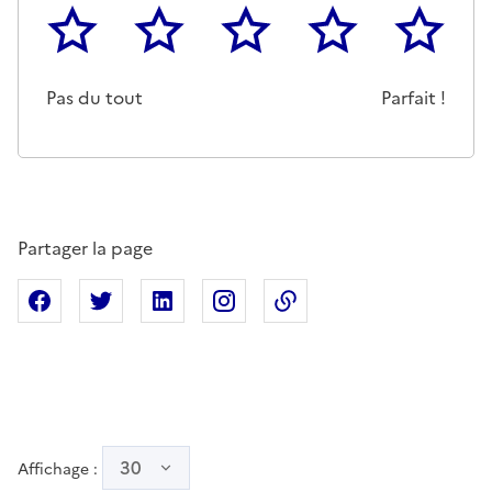
1
2
3
4
5
Cette page ne pas m'a pas du tout été utile
Un peu
Cette page m'a été moyennemen
Cette page m'a été trè
Cette page 
Pas du tout
Parfait !
Partager la page
Partager sur Facebook
Partager sur X
Partager sur Linkedin
Partager sur Instagram
Copier dans le presse
30
Affichage :