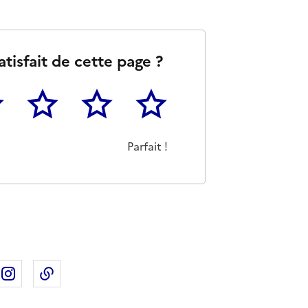
atisfait de cette page ?
3
4
5
as m'a pas du tout été utile
eu
Cette page m'a été moyennement utile
Cette page m'a été très utile
Cette page m'a été parfaitement 
Parfait !
ebook
ur X
rtager sur Linkedin
Partager sur Instagram
Copier dans le presse-papier