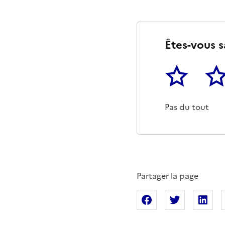
Êtes-vous s
1
2
Cette page ne p
Un p
Pas du tout
Partager la page
Partager sur Fac
Partager s
Pa