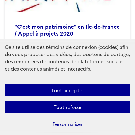
"C’est mon patrimoine" en Ile-de-France
/ Appel à projets 2020
"C’est mon patrimoine !" est une opération
Ce site utilise des témoins de connexion (cookies) afin
d’éducation artistique et culturelles permettant aux
de vous proposer des vidéos, des boutons de partage,
jeunes d’accéder aux pratiques artistiques dans les
des remontées de contenus de plateformes sociales
lieux de patrimoine pendant...
et des contenus animés et interactifs.
Publié le
19 décembre 2019
Tout accepter
Tout refuser
Personnaliser