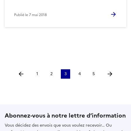
Publié le
7 mai 2018
1
2
3
4
5
Aller à la page précédente
Aller à la p
Abonnez-vous à notre lettre d’information
Vous décidez des envois que vous voulez recevoir… Ou