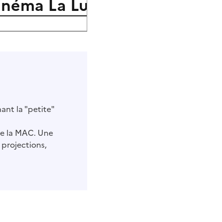
inéma La Lucarne, Salle part
nt la "petite"
de la MAC. Une
s projections,