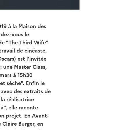
019 à la Maison des
ndez-vous le
 de "The Third Wife"
ravail de cinéaste,
ars) est l’invitée
: une Master Class,
 mars à 15h30
et sèche". Enfin le
avec des extraits de
a réalisatrice
a", elle raconte
on projet. En Avant-
 Claire Burger, en