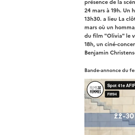
présence de la scéna
24 mars à 19h. Un 
13h30. a lieu La clô
mars où un hommage
du film "Olivia" le
18h, un ciné-conce
Benjamin Christense
Bande-annonce du fes