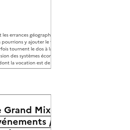
 les errances géographiques des peuples livrés à l’abandon
us pourrions y ajouter le fait que notre attention a été ca
 parfois tournent le dos à la démocratie. La ségrégation re
rusion des systèmes économiques dominants dans nos univer
nt la vocation est de donner à voir, à entendre, à partager…
e Grand Mixage
vénements / Rendez-vous