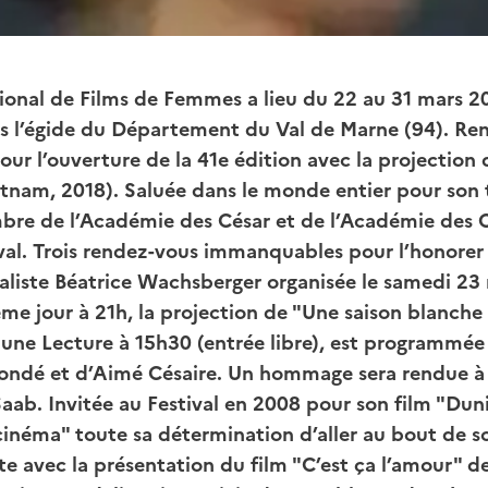
tional de Films de Femmes a lieu du 22 au 31 mars 2
us l’égide du Département du Val de Marne (94). Re
ur l’ouverture de la 41e édition avec la projection
tnam, 2018). Saluée dans le monde entier pour son t
re de l’Académie des César et de l’Académie des Osc
al. Trois rendez-vous immanquables pour l’honorer 
naliste Béatrice Wachsberger organisée le samedi 23
ême jour à 21h, la projection de "Une saison blanche 
une Lecture à 15h30 (entrée libre), est programmée 
ondé et d’Aimé Césaire. Un hommage sera rendue à l
Saab. Invitée au Festival en 2008 pour son film "Duni
inéma" toute sa détermination d’aller au bout de s
te avec la présentation du film "C’est ça l’amour" de