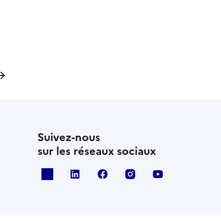
ller à la page suivante
Suivez-nous
sur les réseaux sociaux
x
linkedin
facebook
instagram
youtube