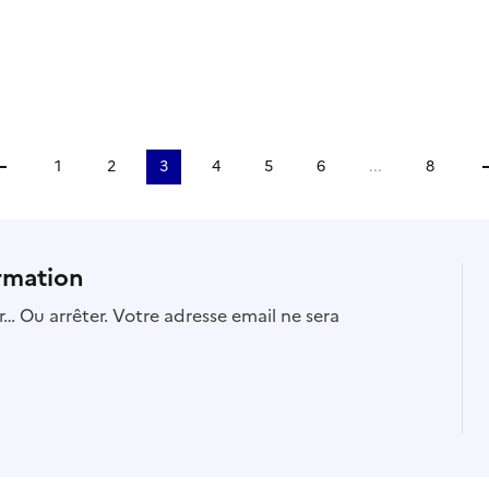
1
2
3
4
5
6
...
8
ler à la page précédente
A
rmation
… Ou arrêter. Votre adresse email ne sera