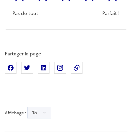
Cette page ne pas m'a pas du tout été utile
Un peu
Cette page m'a été moyennemen
Cette page m'a été trè
Cette page 
Pas du tout
Parfait !
Partager la page
Partager sur Facebook
Partager sur X
Partager sur Linkedin
Partager sur Instagram
Copier dans le presse
15
Affichage :