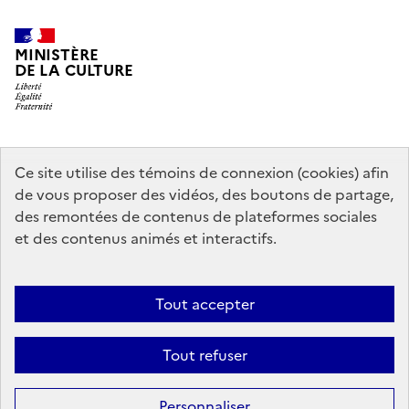
MINISTÈRE
DE LA CULTURE
data.gouv.fr
legifrance.gouv.fr
info.gouv.fr
Ce site utilise des témoins de connexion (cookies) afin
de vous proposer des vidéos, des boutons de partage,
service-public.gouv.fr
des remontées de contenus de plateformes sociales
et des contenus animés et interactifs.
Mentions légales
Accessibilité : partiellement conforme
Politique
Tout accepter
d’utilisation des témoins de connexion (cookies)
Politique générale de
protection des données
Plan du site
Tout refuser
Sauf mention contraire, tous les contenus de ce site sont sous
licence
Personnaliser