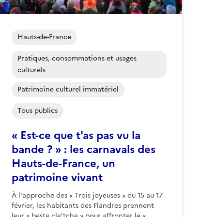
Hauts-de-France
Pratiques, consommations et usages
culturels
Patrimoine culturel immatériel
Tous publics
« Est-ce que t'as pas vu la
bande ? » : les carnavals des
Hauts-de-France, un
patrimoine vivant
À l'approche des « Trois joyeuses » du 15 au 17
février, les habitants des Flandres prennent
leur « beste cle’tche » pour affronter le «