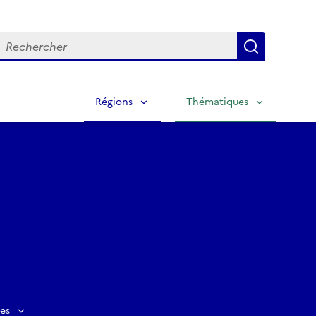
echercher
Lancer la
Régions
Thématiques
es