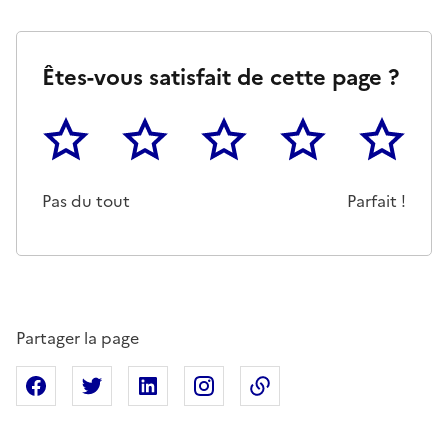
Êtes-vous satisfait de cette page ?
1
2
3
4
5
Cette page ne pas m'a pas du tout été utile
Un peu
Cette page m'a été moyennemen
Cette page m'a été trè
Cette page 
Pas du tout
Parfait !
Partager la page
Partager sur Facebook
Partager sur X
Partager sur Linkedin
Partager sur Instagram
Copier dans le presse