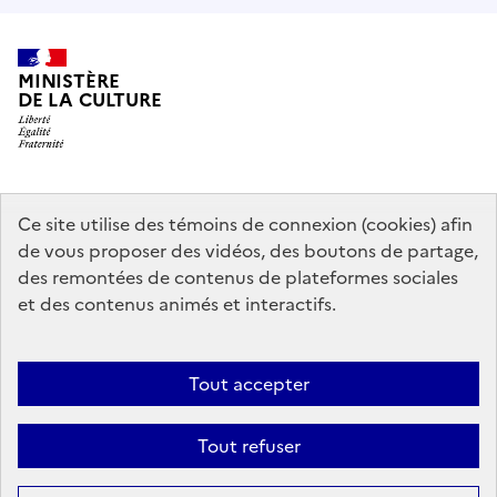
MINISTÈRE
DE LA CULTURE
data.gouv.fr
legifrance.gouv.fr
info.gouv.fr
Ce site utilise des témoins de connexion (cookies) afin
de vous proposer des vidéos, des boutons de partage,
service-public.gouv.fr
des remontées de contenus de plateformes sociales
et des contenus animés et interactifs.
Mentions légales
Accessibilité : partiellement conforme
Politique
Tout accepter
d’utilisation des témoins de connexion (cookies)
Politique générale de
protection des données
Plan du site
Tout refuser