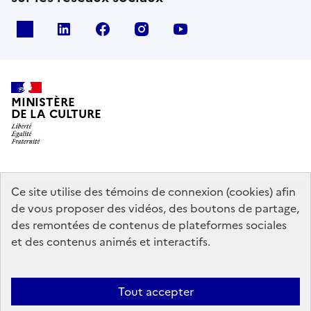
x
linkedin
facebook
instagram
youtube
MINISTÈRE
DE LA CULTURE
data.gouv.fr
legifrance.gouv.fr
info.gouv.fr
Ce site utilise des témoins de connexion (cookies) afin
de vous proposer des vidéos, des boutons de partage,
service-public.gouv.fr
des remontées de contenus de plateformes sociales
et des contenus animés et interactifs.
Mentions légales
Accessibilité : partiellement conforme
Politique
Tout accepter
d’utilisation des témoins de connexion (cookies)
Politique générale de