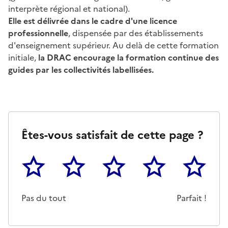
interprète régional et national).
Elle est délivrée dans le cadre d'une licence
professionnelle
, dispensée par des établissements
d'enseignement supérieur. Au delà de cette formation
initiale,
la DRAC encourage la formation continue des
guides par les collectivités labellisées.
Êtes-vous satisfait de cette page ?
1
2
3
4
5
Cette page ne pas m'a pas du tout été utile
Un peu
Cette page m'a été moyennemen
Cette page m'a été trè
Cette page 
Pas du tout
Parfait !