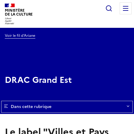
Recherc
MINISTÈRE
DE LA CULTURE
Voir le fil d’Ariane
DRAC Grand Est
Dans cette rubrique
Le label "Villes et Pays