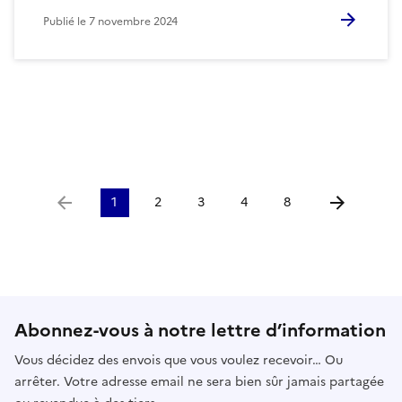
Publié le
7 novembre 2024
1
2
3
4
8
Aller à la page précédente
Aller à la p
Abonnez-vous à notre lettre d’information
Vous décidez des envois que vous voulez recevoir… Ou
arrêter. Votre adresse email ne sera bien sûr jamais partagée