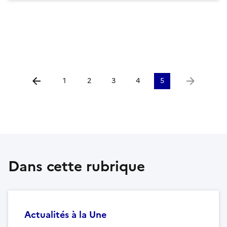
1
2
3
4
5
Aller à la page précédente
Aller à la p
Dans cette rubrique
Actualités à la Une