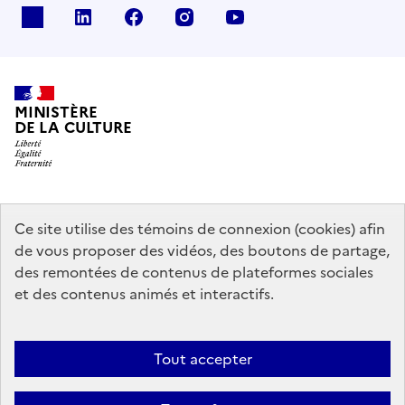
x
linkedin
facebook
instagram
youtube
MINISTÈRE
DE LA CULTURE
data.gouv.fr
legifrance.gouv.fr
info.gouv.fr
Ce site utilise des témoins de connexion (cookies) afin
de vous proposer des vidéos, des boutons de partage,
service-public.gouv.fr
des remontées de contenus de plateformes sociales
et des contenus animés et interactifs.
Mentions légales
Accessibilité : partiellement conforme
Politique
Tout accepter
d’utilisation des témoins de connexion (cookies)
Politique générale de
protection des données
Plan du site