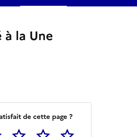
é à la Une
atisfait de cette page ?
3
4
5