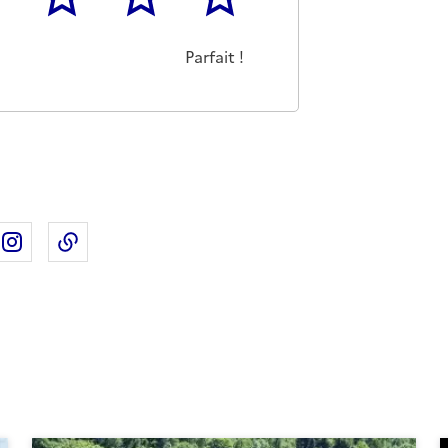
as m'a pas du tout été utile
eu
Cette page m'a été moyennement utile
Cette page m'a été très utile
Cette page m'a été parfaitement 
Parfait !
ebook
ur X
rtager sur Linkedin
Partager sur Instagram
Copier dans le presse-papier