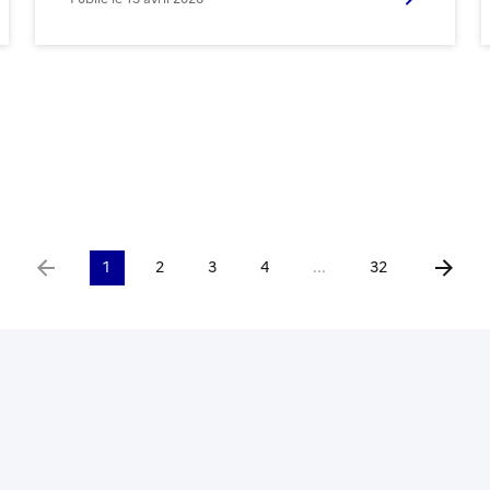
1
2
3
4
...
32
Aller à la page précédente
Aller à 