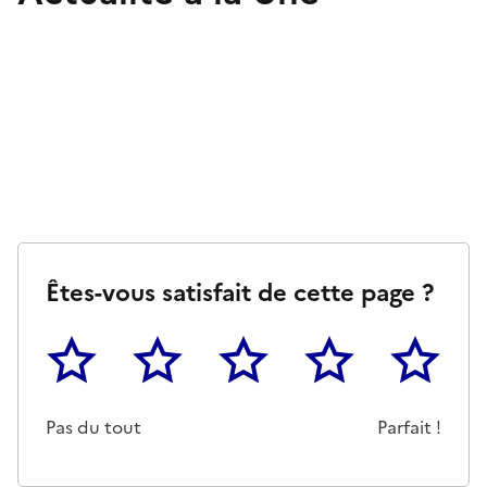
Êtes-vous satisfait de cette page ?
1
2
3
4
5
Cette page ne pas m'a pas du tout été utile
Un peu
Cette page m'a été moyennemen
Cette page m'a été trè
Cette page 
Pas du tout
Parfait !