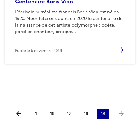
Centenaire Boris Vian
L’écrivain surréaliste français Boris Vian est né en
1920. Nous fêterons donc en 2020 le centenaire de
la naissance de cet artiste polymorphe : poète,
parolier, chanteur, critique...
Publié le
5 novembre 2019
1
16
17
18
19
Aller à la page précédente
Aller à la 