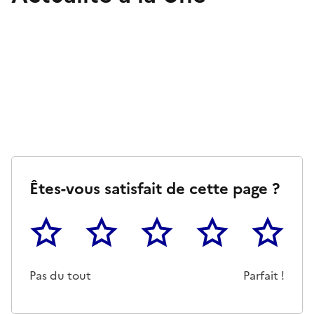
Êtes-vous satisfait de cette page ?
1
2
3
4
5
Cette page ne pas m'a pas du tout été utile
Un peu
Cette page m'a été moyennemen
Cette page m'a été trè
Cette page 
Pas du tout
Parfait !