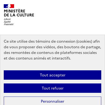
MINISTÈRE
DE LA CULTURE
data.gouv.fr
legifrance.gouv.fr
info.gouv.fr
Ce site utilise des témoins de connexion (cookies) afin
de vous proposer des vidéos, des boutons de partage,
service-public.gouv.fr
des remontées de contenus de plateformes sociales
et des contenus animés et interactifs.
Mentions légales
Accessibilité : partiellement conforme
Politique
Tout accepter
d’utilisation des témoins de connexion (cookies)
Politique générale de
protection des données
Plan du site
Tout refuser
Sauf mention contraire, tous les contenus de ce site sont sous
licence
Personnaliser
etalab-2.0