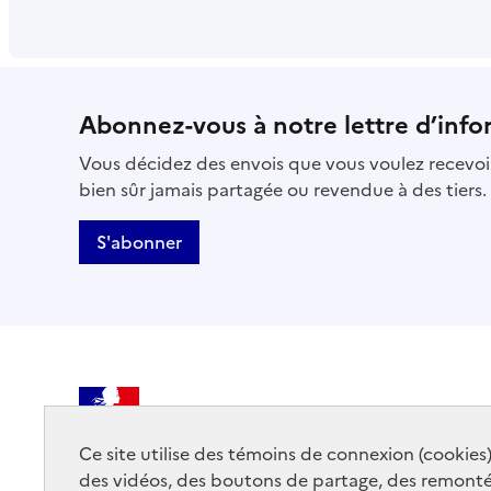
Abonnez-vous à notre lettre d’info
Vous décidez des envois que vous voulez recevoir
bien sûr jamais partagée ou revendue à des tiers.
S'abonner
MINISTÈRE
DE LA CULTURE
Ce site utilise des témoins de connexion (cookies
des vidéos, des boutons de partage, des remont