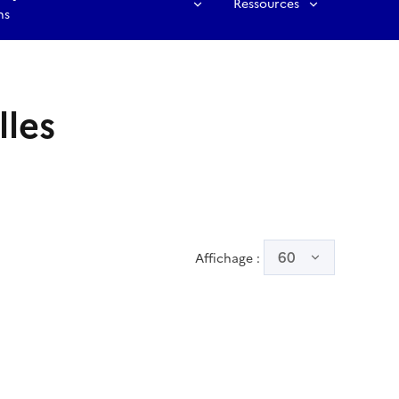
Ressources
ns
lles
60
Affichage :