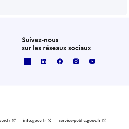
Suivez-nous
sur les réseaux sociaux
x
linkedin
facebook
instagram
youtube
ouv.fr
info.gouv.fr
service-public.gouv.fr