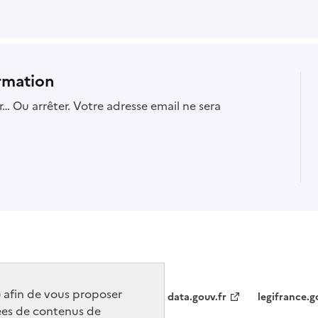
rmation
… Ou arrêter. Votre adresse email ne sera
) afin de vous proposer
data.gouv.fr
legifrance.g
ées de contenus de