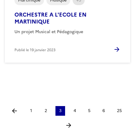
Martinique
Musique
+3
ORCHESTRE A L'ECOLE EN
MARTINIQUE
Un projet Musical et Pédagogique
Publié le
19 janvier 2023
1
2
3
4
5
6
25
Aller à la page précédente
Aller à la page suivante