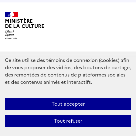
MINISTÈRE
DE LA CULTURE
data.gouv.fr
legifrance.gouv.fr
info.gouv.fr
Ce site utilise des témoins de connexion (cookies) afin
de vous proposer des vidéos, des boutons de partage,
service-public.gouv.fr
des remontées de contenus de plateformes sociales
et des contenus animés et interactifs.
Mentions légales
Accessibilité : partiellement conforme
Politique
Tout accepter
d’utilisation des témoins de connexion (cookies)
Politique générale de
protection des données
Plan du site
Tout refuser
Sauf mention contraire, tous les contenus de ce site sont sous
licence