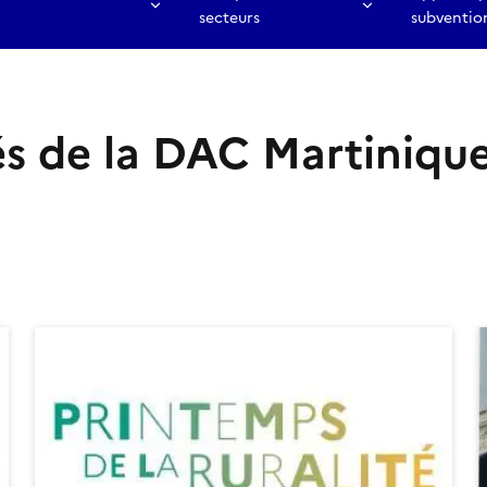
secteurs
subventio
és de la DAC Martiniqu