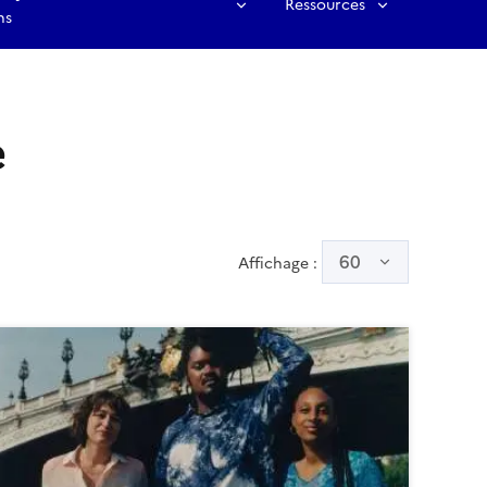
Ressources
ns
e
60
Affichage :