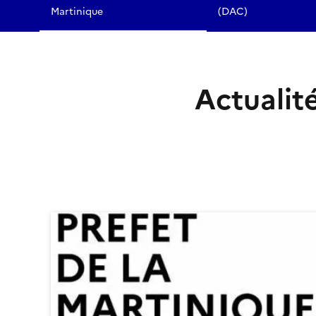
Martinique
(DAC)
Actualit