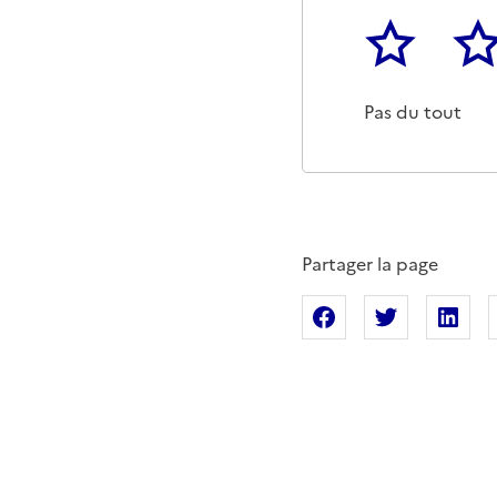
1
2
Cette page ne p
Un p
Pas du tout
Partager la page
Partager sur Fac
Partager s
Pa