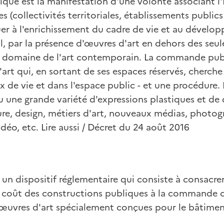
ue est la manifestation d'une volonté associant l'
s (collectivités territoriales, établissements public
uer à l'enrichissement du cadre de vie et au dével
, par la présence d'œuvres d'art en dehors des seule
le domaine de l'art contemporain. La commande pu
 l'art qui, en sortant de ses espaces réservés, cherche
ux de vie et dans l'espace public - et une procédur
 une grande variété d'expressions plastiques et de 
ture, design, métiers d'art, nouveaux médias, photo
idéo, etc. Lire aussi / Décret du 24 août 2016
t un dispositif réglementaire qui consiste à consacr
 coût des constructions publiques à la commande ou
 œuvres d'art spécialement conçues pour le bâtiment