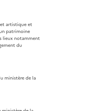
t artistique et
d'un patrimoine
des lieux notamment
agement du
du ministère de la
u ministère de la