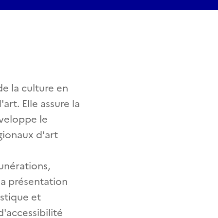
e la culture en
rt. Elle assure la
éveloppe le
égionaux d'art
unérations,
la présentation
stique et
'accessibilité