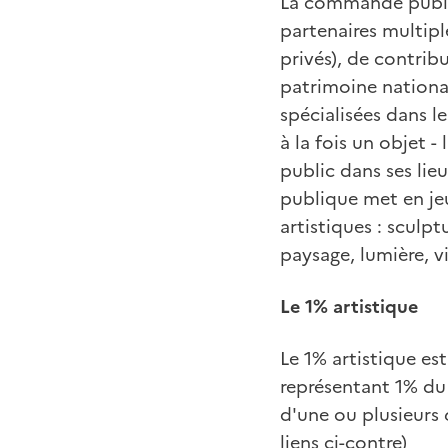
La commande publiq
partenaires multiple
privés), de contrib
patrimoine national
spécialisées dans 
à la fois un objet -
public dans ses lie
publique met en jeu
artistiques : sculp
paysage, lumière, v
Le 1% artistique
Le 1% artistique es
représentant 1% du
d'une ou plusieurs
liens ci-contre)