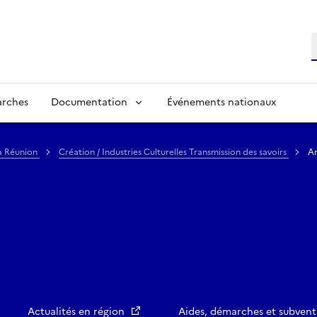
R
arches
Documentation
Événements nationaux
La Réunion
Création / Industries Culturelles Transmission des savoirs
Ar
Actualités en région
Aides, démarches et subvent