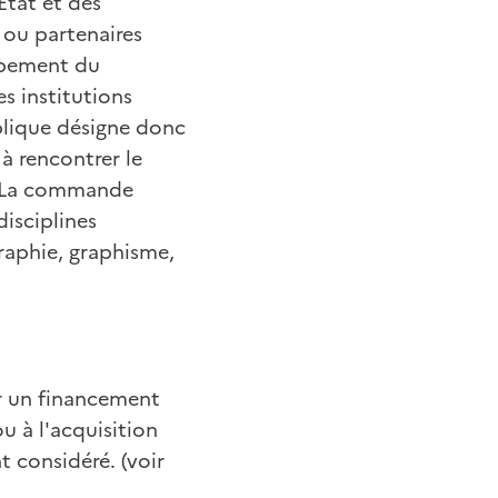
État et des
s ou partenaires
oppement du
s institutions
blique désigne donc
 à rencontrer le
e. La commande
disciplines
graphie, graphisme,
er un financement
 à l'acquisition
 considéré. (voir