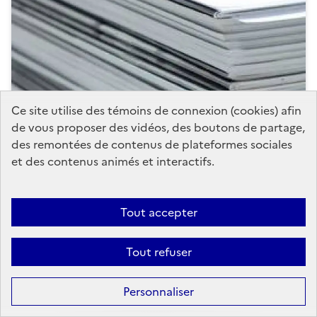
Ce site utilise des témoins de connexion (cookies) afin
de vous proposer des vidéos, des boutons de partage,
des remontées de contenus de plateformes sociales
France métropolitaine
Médias
+9
et des contenus animés et interactifs.
Le sport à la télévision en France
Rapport établi par David ASSOULINE, Sénateur de
Tout accepter
Paris, avec la collaboration de Serge KANCEL,
inspecteur général des affaires culturelles, Aude
BOISSERANC (ministère de la Culture...
Tout refuser
Personnaliser
Publié le
30 septembre 2016