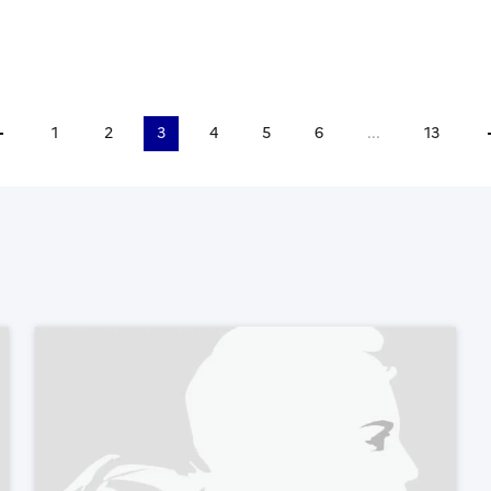
1
2
3
4
5
6
...
13
ler à la page précédente
A