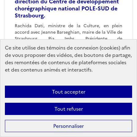
direction du Centre de développement
chorégraphique national POLE-SUD de
Strasbourg.
Rachida Dati, ministre de la Culture, en plein
accord avec Jeanne Barseghian, maire de la Ville de
Strasbourg, Pia Imbs, Présidente de
l'Eurométropole...
Ce site utilise des témoins de connexion (cookies) afin
de vous proposer des vidéos, des boutons de partage,
des remontées de contenus de plateformes sociales
Publié le
12 janvier 2026
et des contenus animés et interactifs.
Tout accepter
France métropolitaine
Patrimoines
Tout refuser
Archives
Nomination de M. Jean-Pierre RAFFARIN
Personnaliser
à la présidence du Conseil supérieur des