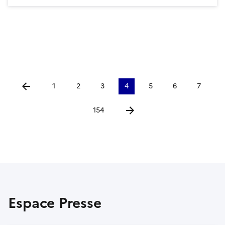
1
2
3
4
5
6
7
Aller à la page précédente
154
Aller à la page suivante
Espace Presse