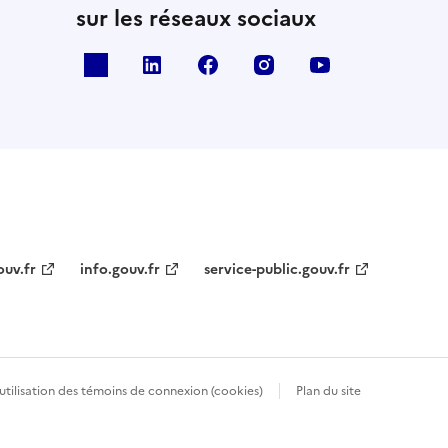
sur les réseaux sociaux
x
linkedin
facebook
instagram
youtube
ouv.fr
info.gouv.fr
service-public.gouv.fr
’utilisation des témoins de connexion (cookies)
Plan du site