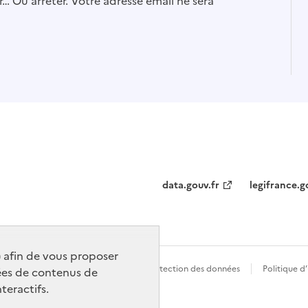
… Ou arrêter. Votre adresse email ne sera
data.gouv.fr
legifrance.g
) afin de vous proposer
t conforme
Politique générale de protection des données
Politique d
ées de contenus de
teractifs.
ence etalab-2.0