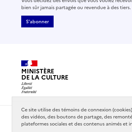
Vous décidez des envois que vous voulez recevoir
bien sûr jamais partagée ou revendue à des tiers.
S'abonner
MINISTÈRE
DE LA CULTURE
Ce site utilise des témoins de connexion (cookies
Contact
Mentions légales
Accessibilité : partiellemen
des vidéos, des boutons de partage, des remont
plateformes sociales et des contenus animés et in
Sauf mention contraire, tous les contenus de ce site sont sous
lic