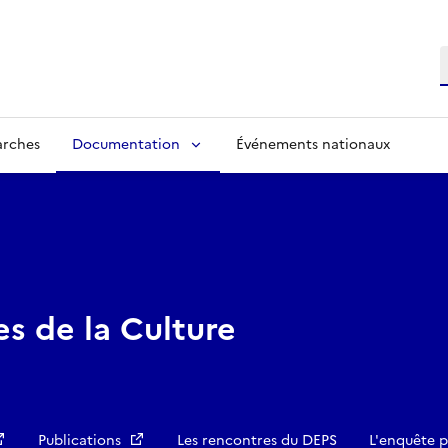
R
arches
Documentation
Événements nationaux
es de la Culture
Publications
Les rencontres du DEPS
L'enquête p