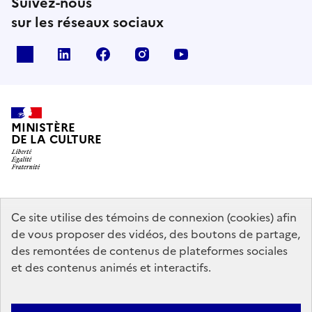
Suivez-nous
sur les réseaux sociaux
x
linkedin
facebook
instagram
youtube
MINISTÈRE
DE LA CULTURE
data.gouv.fr
legifrance.gouv.fr
info.gouv.fr
Ce site utilise des témoins de connexion (cookies) afin
de vous proposer des vidéos, des boutons de partage,
service-public.gouv.fr
des remontées de contenus de plateformes sociales
et des contenus animés et interactifs.
Mentions légales
Accessibilité : partiellement conforme
Politique