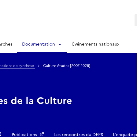
R
arches
Documentation
Événements nationaux
ections de synthèse
Culture études [2007-2026]
es de la Culture
Publications
Les rencontres du DEPS
L'enquête p