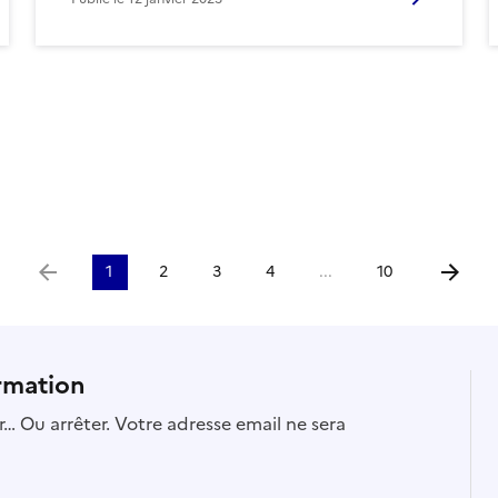
1
2
3
4
...
10
Aller à la page précédente
Aller à 
rmation
… Ou arrêter. Votre adresse email ne sera