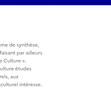
orme de synthèse,
faisant par ailleurs
e Culture ».
Culture études
rels, aux
ulturel intéresse.