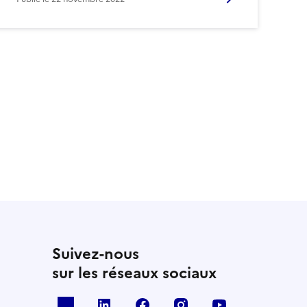
la page suivante
Suivez-nous
sur les réseaux sociaux
x
linkedin
facebook
instagram
youtube