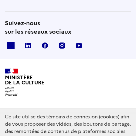
Suivez-nous
sur les réseaux sociaux
x
linkedin
facebook
instagram
youtube
MINISTÈRE
DE LA CULTURE
data.gouv.fr
legifrance.gouv.fr
info.gouv.fr
Ce site utilise des témoins de connexion (cookies) afin
de vous proposer des vidéos, des boutons de partage,
service-public.gouv.fr
des remontées de contenus de plateformes sociales