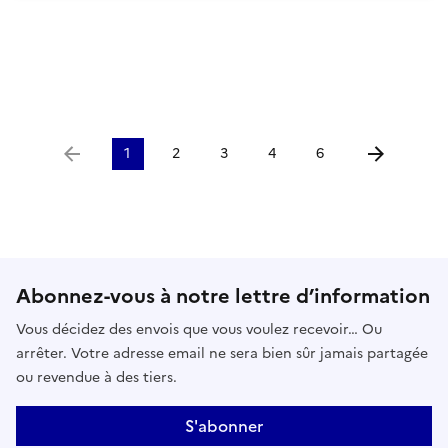
1
2
3
4
6
Aller à la page précédente
Aller à la p
Abonnez-vous à notre lettre d’information
Vous décidez des envois que vous voulez recevoir… Ou
arrêter. Votre adresse email ne sera bien sûr jamais partagée
ou revendue à des tiers.
S'abonner